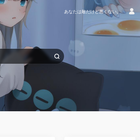
あなたは敵だけど悪くない。