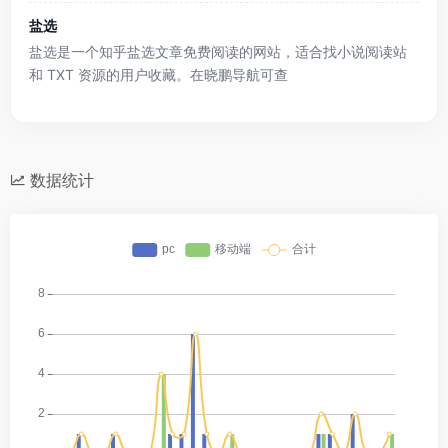
盐选
盐选是一个知乎盐选文章免费阅读的网站，适合找小说阅读站
和 TXT 资源的用户收藏。在晓鹏导航可查
数据统计