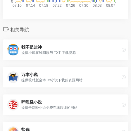
相关导航
我不是盐神
提供小说在线阅读与 TXT 下载资源
万本小说
提供校对版全本Txt小说下载的资源网站
哔哩轻小说
提供全网轻小说免费在线阅读的网站
盐选