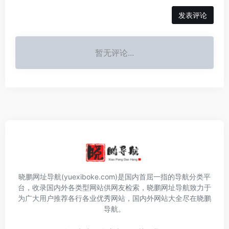
发表评论
暂无评论...
晓鹏网址导航(yuexiboke.com)是国内首屈一指的导航分类平
台，收录国内外各类型网站供网友检索，晓鹏网址导航致力于
为广大用户推荐各行各业优秀网站，国内外网站大全尽在晓鹏
导航。