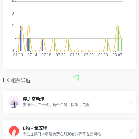
相关导航
樱之空动漫
资源全，不卡顿，包含日漫，国漫，美漫
D站 – 第五弹
专注提供日本动漫免费在线观看的弹幕视频网站