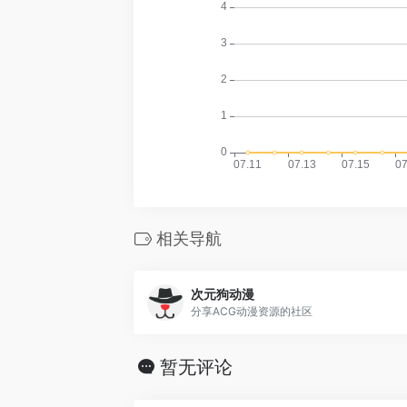
相关导航
次元狗动漫
分享ACG动漫资源的社区
暂无评论