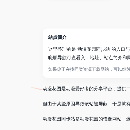
站点简介
这里整理的是 动漫花园同步站 的入
晓鹏导航可查看入口地址、站点简介和
如果你正在找同类资源下载网站，可以继
动漫花园是动漫爱好者的分享平台，提供
但由于某些原因导致该站被屏蔽，于是就
动漫花园同步站是动漫花园的镜像网站，这