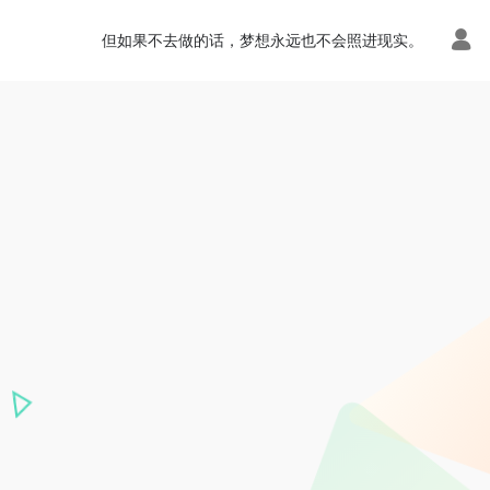
但如果不去做的话，梦想永远也不会照进现实。