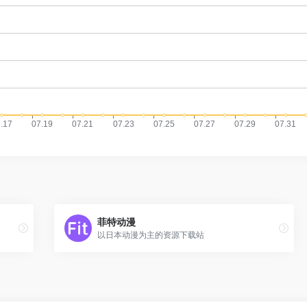
菲特动漫
以日本动漫为主的资源下载站