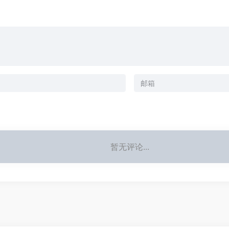
暂无评论...