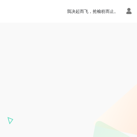
我决起而飞，抢榆枋而止。